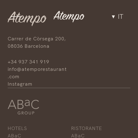
IT
Gastronomia
Carrer de Còrsega 200,
08036 Barcelona
Spazio
+34 937 341 919
info@atemporestaurant
Gruppi ed eventi
.com
Instagram
Equipe
Esperienze
HOTELS
RISTORANTE
ABaC
ABaC