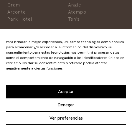
Cram
Angle
Arconte
Atempo
Park Hotel
Ten's
Para brindar la mejor experiencia, utilizamos tecnologías como cookies
Avviso legale
para almacenar y/o acceder a la información del dispositivo. Su
Protezione dei dati
consentimiento para estas tecnologías nos permitirá procesar datos
Politica di cookie
como el comportamiento de navegación o los identificadores únicos en
este sitio. No dar su consentimiento o retirarlo podría afectar
negativamente a ciertas funciones.
Aceptar
Denegar
Ver preferencias